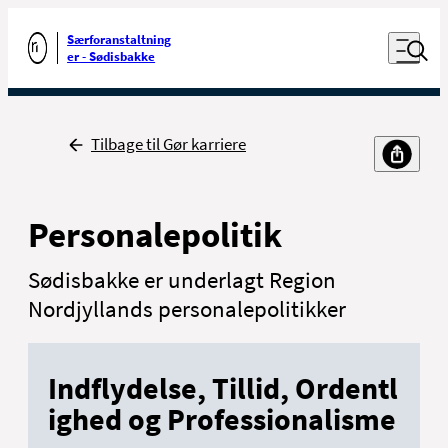
Luk naviga
Udfør søgning
Åben nav
Særforanstaltning
Gå til forsiden
er - Sødisbakke
Tilbage
Tilbage til Gør karriere
Personalepolitik
Sødisbakke er underlagt Region
Nordjyllands personalepolitikker
I
ndflydelse,
T
illid,
O
rdentl
ighed og
P
rofessionalisme