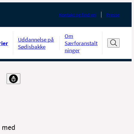
Kontakt og find vej
Presse
Om
Uddannelse på
rier
Særforanstalt
Sødisbakke
ninger
e med