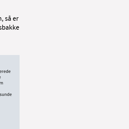
, så er
isbakke
serede
e
em
 sunde