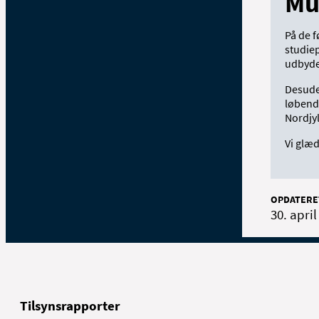
Mu
På de 
studiep
udbyde
Desuden
løbend
Nordjy
Vi glæd
OPDATERE
30. april
Tilsynsrapporter