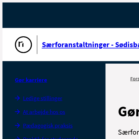
Gå til forsiden
Særforanstaltninger - Sødisb
For
Gør karriere
Ledige stillinger
Gør
At arbejde hos os
Pædagogisk praksis
Særfor