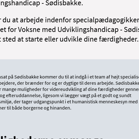
ingshandicap - Sødisbakke.
 du at arbejde indenfor specialpædagogikken
t for Voksne med Udviklingshandicap - Sød
 sted at starte eller udvikle dine færdigheder.
at på Sødisbakke kommer du til at indgå i et team af højt speciali
jdere, der brænder for og er dygtige til deres arbejde. Sødisbakk
er mange muligheder for videreudvikling af dine færdigheder genn
og efteruddannelse, ligesom vi lægger vægt på et godt og sundt
smiljø, der tager udgangspunkt i et humanistisk menneskesyn med
ner til både borgerne og hinanden.