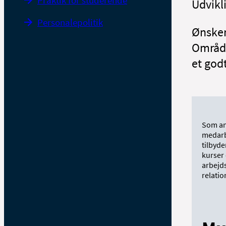
Praktik for studerende
Udvikl
Personalepolitik
Ønsker
Område
et godt
Som ans
medarbe
tilbyd
kurser 
arbejd
relatio