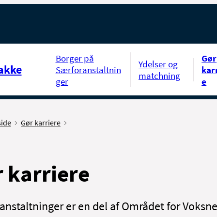
Borger på
Gør
Ydelser og
akke
Særforanstaltnin
kar
matchning
ger
e
side
Gør karriere
 karriere
anstaltninger er en del af Området for Voksn